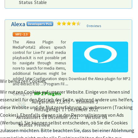
Status
Stable
Alexa
0 reviews
The Alexa Plugin for
MediaPortal2 allows speach
control for Live-TV and media
playback.It is not possible yet
to navigate through menus
nore to search for media items,
additional features might be
added later.Configuration steps: Download the Alexa-plugin for MP2
Wir benutzen Cookies
and extract it to ...\Program Fil
...
Wir nutzen Cookies auf unserer Website. Einige von ihnen sind
Category:
MP2 Plugins
essenziell für den Betrieb der Seite, während andere uns helfen,
Aufgerufen
12,870
Stimmen
3
diese Website und die Nutzererfahrung zu verbessern (Tracking
Hinzugefügt
17 Dezember 2021
Cookies). Ebenfalls dienen sie der Personalisierung von Ads
Aktualisiert
18 Dezember 2021
Version
0.1
(Werbung). Sie können selbst entscheiden, ob Sie die Cookies
Status
Preview
zulassen möchten. Bitte beachten Sie, dass bei einer Ablehnung
womöglich nicht mehr alle Funktionalitäten der Seite zur