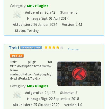
Category:
MP2 Plugins
Aufgerufen
30,542
Stimmen
5
Hinzugefügt
01 April 2014
Aktualisiert
26 Januar 2024
Version
1.4.1
Status
Testing
Trakt
0 reviews
Trakt plugin for
MP2.2Description:https://www.
team-
mediaportal.com/wiki/display
/MediaPortal2/Trakt.tv
Category:
MP2 Plugins
Aufgerufen
24,142
Stimmen
5
Hinzugefügt
22 September 2018
Aktualisiert
25 Oktober 2020
Version
1.0