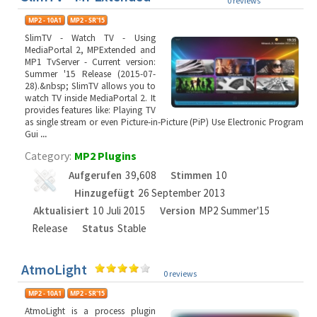
0 reviews
SlimTV - Watch TV - Using
MediaPortal 2, MPExtended and
MP1 TvServer - Current version:
Summer '15 Release (2015-07-
28).&nbsp; SlimTV allows you to
watch TV inside MediaPortal 2. It
provides features like: Playing TV
as single stream or even Picture-in-Picture (PiP) Use Electronic Program
Gui
...
Category:
MP2 Plugins
Aufgerufen
39,608
Stimmen
10
Hinzugefügt
26 September 2013
Aktualisiert
10 Juli 2015
Version
MP2 Summer'15
Release
Status
Stable
AtmoLight
0 reviews
AtmoLight is a process plugin