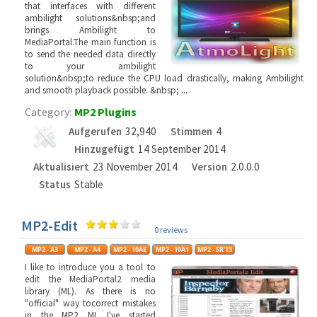
that interfaces with different
ambilight solutions&nbsp;and
brings Ambilight to
MediaPortal.The main function is
to send the needed data directly
to your ambilight
solution&nbsp;to reduce the CPU load drastically, making Ambilight
and smooth playback possible. &nbsp;
...
Category:
MP2 Plugins
Aufgerufen
32,940
Stimmen
4
Hinzugefügt
14 September 2014
Aktualisiert
23 November 2014
Version
2.0.0.0
Status
Stable
MP2-Edit
0 reviews
I like to introduce you a tool to
edit the MediaPortal2 media
library (ML). As there is no
"official" way tocorrect mistakes
in the MP2 ML I've started