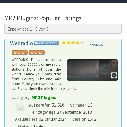
MP2 Plugins: Popular Listings
Ergebnisse 1 - 8 von 8
Webradio
2 reviews
WEBRADIO The plugin comes
with over 10000's online radio
stations from all over the
world. Create your own filter
from Country, City and any
more. Make your own favorites
list. Please check the WIKI for more details.
Category:
MP2 Plugins
Aufgerufen
51,610
Stimmen
13
Hinzugefügt
27 September 2013
Aktualisiert
02 Januar 2024
Version
1.4.2
Status
Stable