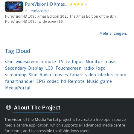
PureVisionHD Xmas...
in
16:9 Widescreen
PureVisionHD 1080 Xmas Edition 2025 The Xmas Edition of the skin
PureVisionHD 1080 (wide screen 16:...
Mehr anzeigen...
Tag
Cloud
skin
widescreen
remote
TV
tv
logos
Monitor
music
Secondary
Display
LCD
Touchscreen
radio
logo
streaming
Skin
Radio
movies
fanart
video
black
stream
fanarthandler
EPG
codec
hd
Remote
Music
game
MediaPortal
About The Project
The vision of the
MediaPortal
project is to create a free open source
media centre application, which supports all advanced media centre
functions, and is accessible to all Windows users.