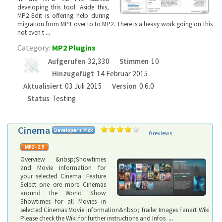
developing this tool. Aside this,
MP2-Edit is offering help during
migration from MP1 over to to MP2. There is a heavy work going on this
not even t
...
Category:
MP2 Plugins
Aufgerufen
32,330
Stimmen
10
Hinzugefügt
14 Februar 2015
Aktualisiert
03 Juli 2015
Version
0.6.0
Status
Testing
Cinema
0 reviews
Overview &nbsp;Showtimes
and Movie information for
your selected Cinema. Feature
Select one ore more Cinemas
around the World Show
Showtimes for all Movies in
selected Cinemas Movie information&nbsp; Trailer Images Fanart Wiki
Please check the Wiki for further instructions and Infos.
...