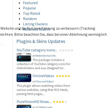
Featured
Popular
Top Rated
Random
Listing Owners
se Website und die Nutzererfahrung zu verbessern (Tracking
Advanced Search
 möchten. Bitte beachten Sie, dass bei einer Ablehnung womöglich
Plugins
& Skins Updates
YouTube category icons...
in
Medienformat Info
This package contains a
collection of YouTube category icons for
OnlineVideos and was designed for...
OnlineVideos
in
Filme und Videos
This plugin allows watching videos from
various websites, using their RSS feeds,
parsing html pages,...
PureVisionHD Xmas...
in
16:9 Widescreen