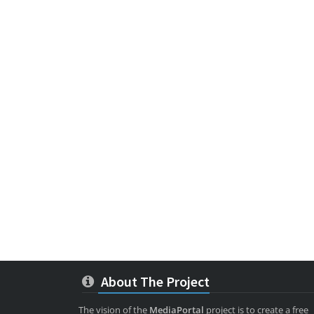
About The Project
The vision of the
MediaPortal
project is to create a free