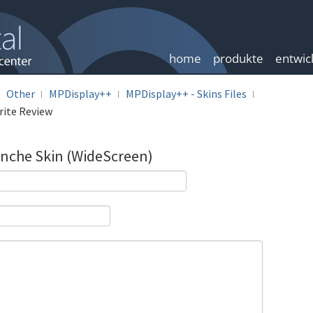
home
produkte
entwic
Other
MPDisplay++
MPDisplay++ - Skins Files
rite Review
anche Skin (WideScreen)