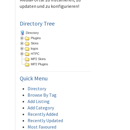
updaten und zu konfigurieren!
Directory Tree
Directory
Plugins
Skins
logos
HTPC
MP2 Skins
MP2 Plugins
Quick
Menu
Directory
Browse By Tag
Add Listing
Add Category
Recently Added
Recently Updated
Most Favoured