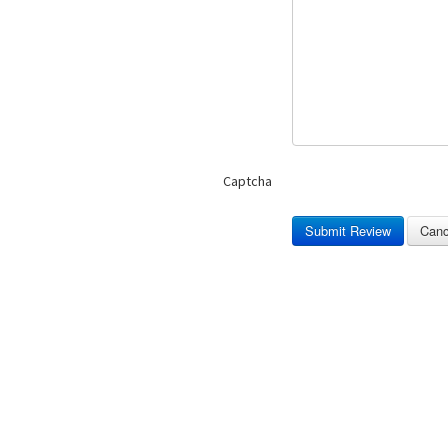
Captcha
Submit Review
Canc