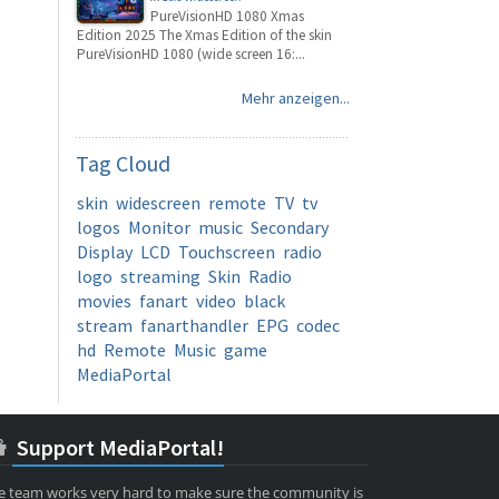
PureVisionHD 1080 Xmas
Edition 2025 The Xmas Edition of the skin
PureVisionHD 1080 (wide screen 16:...
Mehr anzeigen...
Tag
Cloud
skin
widescreen
remote
TV
tv
logos
Monitor
music
Secondary
Display
LCD
Touchscreen
radio
logo
streaming
Skin
Radio
movies
fanart
video
black
stream
fanarthandler
EPG
codec
hd
Remote
Music
game
MediaPortal
Support MediaPortal!
e team works very hard to make sure the community is